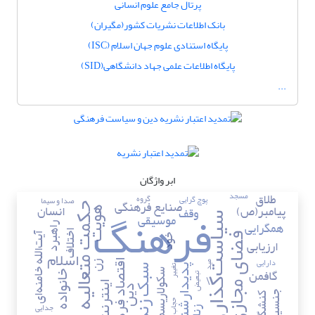
پرتال جامع علوم انسانی
بانک اطلاعات نشریات کشور(مگیران)
پایگاه استنادی علوم جهان اسلام (ISC)
پایگاه اطلاعات علمی جهاد دانشگاهی(SID)
...
ابر واژگان
مسجد
طلاق
گروه
پوچ گرایی
صدا و سیما
صنایع فرهنگی
فرهنگ
پیامبر(ص)
انسان
حکمت متعالیه
وقف
هویت
موسیقی
سیاست‌گذاری
همگرایی
راهبرد
اختلاف
فضای مجازی
آیت‌الله خامنه‌ای
خود
ارزیابی
اسلام
دارایی
اقتصاد فرهنگ
مید
زن
پدیدارشناسی
تغییر
سبک زندگی
گافمن
سکولاریسم
خانواده
تبعیض
اینترنت
دین
جنسیت
کنشگری
حجاب
جدایی
زنان