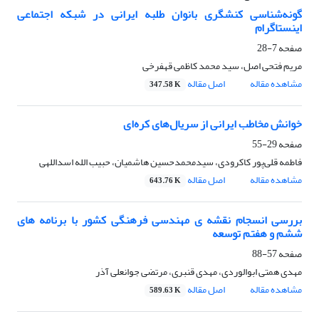
گونه‌شناسی کنشگری بانوان طلبه ایرانی در شبکه اجتماعی
اینستاگرام
صفحه
7-28
مریم فتحی اصل، سید محمد کاظمی قهفرخی
مشاهده مقاله
اصل مقاله
347.58 K
خوانش مخاطب ایرانی‎ ‎از سریال‌های کره‌ای
صفحه
29-55
فاطمه قلی‌پور کاکرودی، سیدمحمدحسین هاشمیان، حبیب الله اسداللهی
مشاهده مقاله
اصل مقاله
643.76 K
بررسی انسجام نقشه ی مهندسی فرهنگی کشور با برنامه های
ششم و هفتم توسعه
صفحه
57-88
مهدی همتی ابوالوردی، مهدی قنبری، مرتضی جوانعلی آذر
مشاهده مقاله
اصل مقاله
589.63 K