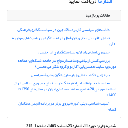
اندازها
دریافت نمایید
مقالات پر بازدید
دلالت‌های سیاستی کاربرد بلاک‌چین در سیاست‌گذاری فرهنگی
تحلیل نافرمانی مدنی زنان فعال در اینستاگرام و راهبردهای مواجهه
با آن
جمهوری اسلامی ایران و سیاست‌گذاری امر جنسی
بررسی کنش ارتباطی وساطت ازدواج در جامعه شبکه‌ای (مطالعه
موردی: سایت همسریابی آغازنو و گروه تلگرامی محسن)
بازخوانی حکمت عملی و بازسازی الگوی نظریۀ سیاستی
محاسبه حجم اقتصاد پادفرهنگ در سینمای جمهوری اسلامی ایران
(مطالعه موردی 20 فیلم پرمخاطب سینمای ایران در سال‌های 1396 تا
1400)
آسیب شناسی دینی آموزۀ نیروی برتر در برنامه انجمن معتادان
گمنام
شماره جاری:
دوره 11، شماره 23، اسفند 1403، صفحه 1-215