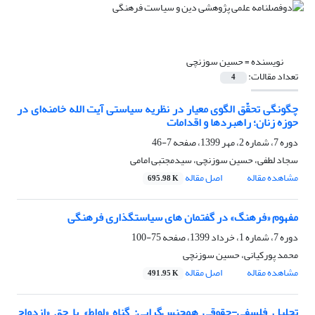
نویسنده =
حسین سوزنچی
تعداد مقالات:
4
چگونگی تحقّق الگوی معیار در نظریه سیاستی آیت الله خامنه‌ای در
حوزه زنان؛ راهبردها و اقدامات
دوره 7، شماره 2، مهر 1399، صفحه
7-46
سجاد لطفی، حسین سوزنچی، سیدمجتبی امامی
مشاهده مقاله
اصل مقاله
695.98 K
مفهوم «فرهنگ» در گفتمان های سیاستگذاری فرهنگی
دوره 7، شماره 1، خرداد 1399، صفحه
75-100
محمد پورکیانی، حسین سوزنچی
مشاهده مقاله
اصل مقاله
491.95 K
تحلیل فلسفی-حقوقی همجنس‌گرایی: گناه «لواط» یا حق «ازدواج