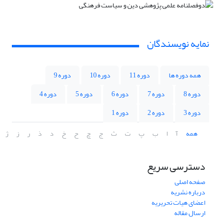
نمایه نویسندگان
همه دوره ها
دوره 11
دوره 10
دوره 9
دوره 8
دوره 7
دوره 6
دوره 5
دوره 4
دوره 3
دوره 2
دوره 1
همه
آ
ا
ب
پ
ت
ث
ج
چ
ح
خ
د
ذ
ر
ز
ژ
دسترسی سریع
صفحه اصلی
درباره نشریه
اعضای هیات تحریریه
ارسال مقاله