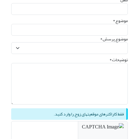
موضوع *
موضوع پرسش *
توضیحات *
فقط کاراکترهای موقعیتهای زوج را وارد کنید.