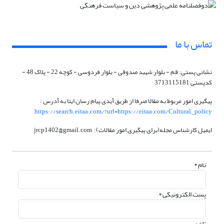
تماس با ما
نشانی پستی: قم - بلوار شهید صدوقی - بلوار فردوسی - کوچه 22 - پلاک 48 -
کدپستی 3713115181
پیگیری امور مربوط به مقالا صرفا از طریق آیدی پیام رسان ایتا به آدرس :
https://search.eitaa.com/?url=https://eitaa.com/Cultural_policy
ایمیل کارشناس مجله(برای پیگیری امور مقالات): jrcp1402@gmail.com
نام *
پست الکترونیکی *
تلفن