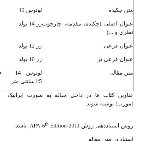
متن چکیده
لوتوس 12
عنوان اصلی (چکیده، مقدمه، چارچوب
زر 14 بولد
نظری و ...)
عنوان فرعی
زر 12 بولد
عنوان فرعی تر
زر 10 بولد
متن مقاله
لوتوس 4
1/5سانتی متر
عناوین کتاب ها در داخل مقاله به صورت ایرانیک
(مورب) نوشته شوند
th
روش استناددهی روش APA-6
Edition-2011 باشد:
استناد در متن مقاله