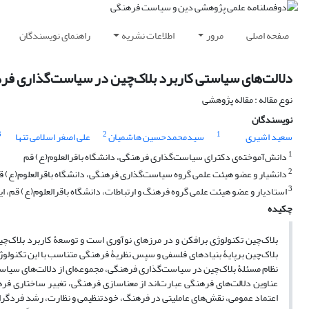
صفحه اصلی
مرور
اطلاعات نشریه
راهنمای نویسندگان
دلالت‌های سیاستی کاربرد بلاک‌چین در سیاست‌گذاری فر
نوع مقاله : مقاله پژوهشی
نویسندگان
3
2
1
سعید اشیری
سیدمحمدحسین هاشمیان
علی اصغر اسلامی تنها
1
دانش‌آموخته‌ی دکترای سیاست‌گذاری فرهنگی، دانشگاه باقرالعلوم(ع) قم
2
دانشیار و عضو هیئت علمی گروه سیاست‌گذاری فرهنگی، دانشگاه باقرالعلوم(ع) قم
3
استادیار و عضو هیئت علمی گروه فرهنگ و ارتباطات، دانشگاه باقرالعلوم(ع) قم، ای
چکیده
بلاک‌چین تکنولوژی برافکن و در مرزهای نوآوری است و توسعۀ کاربرد بلاک‌چی
بلاک‌چین برپایۀ بنیادهای فلسفی و سپس نظریۀ فرهنگی متناسب با این تکنولوژی،
نظام مسئلۀ بلاک‌چین در سیاست‌گذاری فرهنگی، مجموعه‌ای از دلالت‌های سیا
عناوین دلالت‌های فرهنگی عبارت‌اند از معناسازی فرهنگی، تغییر ساختاری ف
اعتماد عمومی، نقش‌های عاملیتی در فرهنگ، خودتنظیمی و نظارت، رشد فردگرای