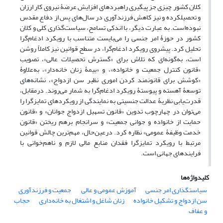
کلان کشور چیزی جز پیگیری راهبردهای افزایش عرضۀ نیروی کار ارزان
و تحصیلکرده و نیز کاهش فرزندآوری در سال‌های پس از دفاع مقدس
نبوده‌است. به عبارت دیگر، با اندکی تسامح، سیاست‌گذاری کلی و کلان
کشور در حوزۀ امر جنسی را می‌بایست متناسب با رویکرد ادغام‌گرا
تحلیل کرد. پیشروی رویکرد ادغام‌گرا، در سطح قوانین نیز کاملاً روشن
است، به‌گونه‌ای که تلاش برای «گسترش تحصیلات عالی»، تصویب
«قانون کنترل جمعیت و خانواده»، و «بیمۀ زنان خانه‌دار»، به‌علاوۀ
«کوشش برای قانونمند کردن اموری نظیر سن ازدواج»، نشانه‌های
توسعۀ آهسته و پیوستۀ رویکرد ادغام‌گرا به شمار می‌روند. درمقابل،
قدرت‌یابی نظریۀ عدالت جنسیتی به نمایندگی از رویکردهای تمایز‌گرا را
می‌توان در چهارچوب تدوین «قانون
تسهیل
ازدواج
جوانان» و «قانون
حمایت از خانواده و جوانی جمعیت» و سرانجام برهم ‌ریختن «قانون
خدمت وظیفۀ عمومی» نظاره کرد. درعین‌حال، مهم‌ترین چالش قوانین
مرتبط با رویکرد تمایزگرا فقدان منابع مالی لازم و ناهم‌خوانی با
فرایندهای جهانی است.
کلیدواژه‌ها
سیاستگذاری امر جنسی
آموزش عمومی و عالی
‌ جمعیت و فرزندآوری
سن ازدواج و تشکیل خانواده
زنان شاغل و اشتغال به خانه‌داری
حجاب
و عفاف