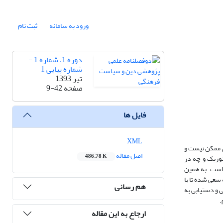
ورود به سامانه
ثبت نام
دوره 1، شماره 1 -
شماره پیاپی 1
تیر 1393
صفحه
9-42
فایل ها
XML
ی ممکن نیست و
اصل مقاله
486.78 K
ئوریک و چه در
 است. به همین
 سعی شده تا با
هم رسانی
 و دستیابی به
م.
ارجاع به این مقاله