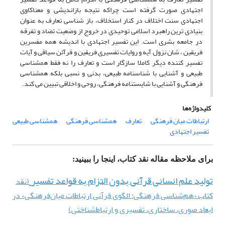
اجتهادی صورت گرفته است چراکه نتیجه بازاندیشی و معناکاوی
اجتهادی سنت اختلاف در کنار استخلاف، باز شناسی تعارف به عنوان
بنیادی ترین راهبرد اسلامی توحیدی در خروج از وضعیت تضاد و تفرقه
در جامعه بشری است. این تفسیر اجتهادی با اندیشه همه مفسرین
فریقین ، شان نزول آیه و روایات تفسیری فریقین و قرآئن سیاقی و آیات
تفسیر کننده دیگر کاملا سازگار است و تعارف را نه فقط همشناسی
طبیعی و آشنایی با شناسنامه طبیعی، بدنی و نسبی بلکه همشناسی
فرهنگی و آشنایی با شایستنامه فرهنگی، روحی و اخلاقی تبیین می کند.
کلیدواژه‌ها
ارتباطات میان فرهنگی
تعارف
همشناسی فرهنگی
همشناسی طبیعی
تفسیر اجتهادی
برای ملاحظه مقاله نقد کتاب، اینجا را ببینید:
تولید علم انسانی قرآنی بدون التزام به قواعد تفسیر
(نقد
کتاب «هم‌شناسی فرهنگی؛ الگوی قرآنی ارتباطات میان‌فرهنگی» در
ابعاد صوری، ساختاری، تفسیری و ارتباط‌شناختی)