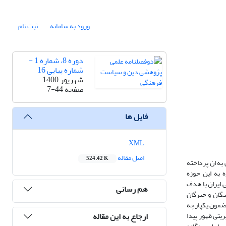
ورود به سامانه
ثبت نام
دوره 8، شماره 1 -
شماره پیاپی 16
شهریور 1400
صفحه
7-44
فایل ها
XML
اصل مقاله
524.42 K
ه ان پرداخته
 به این حوزه
ایران با هدف
هم رسانی
د این فرایند است. بدین منظور ضمن مصاحبه کیفی عمیق و نیمه ساختاریافته با 13 نفز از نخبگان و خبرگان
هنگی، متن مصاحبه ها با استفاده از روش قالب مضامین در تحلیل مضمون، در سه مرحله کدگذاری و تحلیل شدند و در مجموع275 مضمون کلیدی،65مضمون یکپارچه
ارجاع به این مقاله
ریتی ظهور پیدا