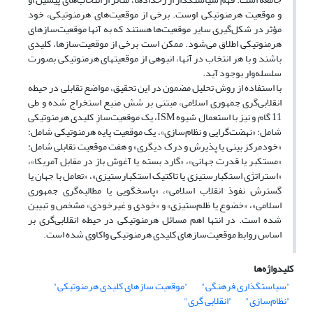
و موقعیت هرمنوتیکی اوست. برخی از موقعیت‌های هرمنوتیکی، خود
مؤثر در شکل‌گیری سایر موقعیت‌ها هستند که به آنها موقعیت‌سازهای
هرمنوتیکی اطلاق می‌شود. ممکن است برخی از موقعیت‌سازها، کلیدی
باشند و با هر انتخاب در آنها، انبوهی از موقعیتهای هرمنوتیکی بصورت
سلسله‌وار بوجود آید.
با استفاده از روش تحلیل مضمون در این تحقیق، مواضع تقابلی در حیطه
انقلابی‌گری جمهوری اسلامی، مبتنی بر شش منبع استخراج شده و طی
11 گام و نیز با استعمال شیوه ISM، یک موقعیت‌سازِ کلیدی هرمنوتیکی
شامل: «نهضت‌گرایی و نظام‌سازی»، یک موقعیت پایه هرمنوتیکی شامل:
«خودمرکز بینی یا پذیرش و درک دیگری» و هفت موقعیت تقابلی شامل:
«مستکبر یا قدرت جهانی»، «گارد بسته یا آغوش باز در مقابل آمریکا»،
«استراتژی استکبارستیزی یا تاکتیک استکبارستیزی»، «تعامل با جهان یا
گسترش نفوذ انقلاب اسلامی»، «پاسخگویی یا مطالبه‌گری جمهوری
اسلامی»، «خضوع یا ظلم‌ستیزی» و «خودی و غیرخودی» مشخص و تبیین
شده است. در انتها اهم مسائل هرمنوتیکی در حیطه انقلابی‌گری بر
اساس روابط موقعیت‌سازهای کلیدی هرمنوتیکی واکاوی شده است.
کلیدواژه‌ها
"سیاستگذاری فرهنگی"
"موقعیت سازهای کلیدی هرمنوتیکی"
"نظام‌سازی"
"انقلابی گری"