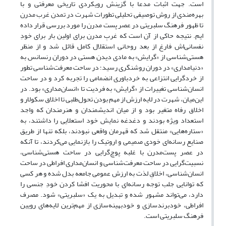
است. جهت اثبات مدعا با گزینش رویکردی تاریخی معرفتی و با
بهره‌مندی از روش توصیفی تحلیلی تطورات شهرت در تمدن غرب مدرن
تا ظهور فرهنگ سلبریتی در عصر پست مدرن را مورد بررسی قرار داده
ایم. نتیجه حاکی از آن است که غربِ مدرن برای اولین بار برای خودِ
نفسانی‌اش فارغ از بعد روحانی استقلال کامل قائل شد و از منظر
هستی‌شناسی از «گرایش» به مادی دیدن هستی در دوران رنسانس به
«دنیامداری» در دوران روشنگری رسید؛ در ساحت معرفت‌شناسی تطور
از خردگرایی انتزاعی به خردباوری انضمامی را تجربه کرد و در ساحت
انسان‌شناسی تغییرات از «گرایش» به فردیت تا «انسان‌مداری» بود. در
این‌میان، شهرت در لایه ارزش از مهم بودن تحول‌طلبی تا اخلاق سکولار و
اخلاق رفاه متغیر بود و از میان اندیشمندان و هنرمندان که واجد
استعداد ویژه بودند و دغدغه نمایش خود استعلایی را داشتند، به
«ستاره‌هایی» منتقل شد که قهرمان واقعی نبودند، بلکه تنها از طریق
صنایع رسانه‌ای خودی صمیمی و اروتیک را بازنمایی می‌کردند، تا آنکه
در عصر پست‌مدرن با غلبه پوچ‌گرایی در ساحت هستی‌شناسی،
نسبیت‌گرایی در ساحت معرفت‌شناسی و انسان‌‌مداری افراطی در ساحت
انسان‌شناسی، اخلاقِ لذت به ارزش عمومی جامعه بدل شده و هر کسی
که توانایی جلب توجه رسانه‌ای با محوریت افشا کردن خودِ جنسی را
دارد، می‌تواند مشهور شده و تبدیل به یک «سلبریتی» شود. مصرف
افراطی، خودبرندسازی و خودبهینه‌سازی از مهم‌ترین لایه‌های رویین
فرهنگ سلبریتی است.