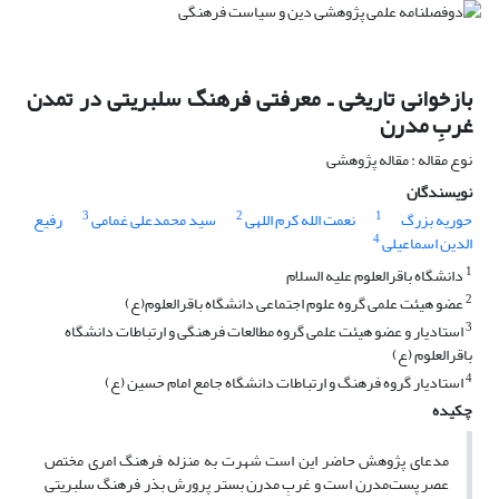
بازخوانی تاریخی ـ معرفتی فرهنگ سلبریتی در تمدن
غربِ مدرن
نوع مقاله : مقاله پژوهشی
نویسندگان
3
2
1
حوریه بزرگ
نعمت الله کرم اللهی
سید محمدعلی غمامی
رفیع
4
الدین اسماعیلی
1
دانشگاه باقرالعلوم علیه السلام
2
عضو هیئت علمی گروه علوم اجتماعی دانشگاه باقرالعلوم(ع)
3
استادیار و عضو هیئت علمی گروه مطالعات فرهنگی و ارتباطات دانشگاه
باقرالعلوم (ع)
4
استادیار گروه فرهنگ و ارتباطات دانشگاه جامع امام حسین (ع)
چکیده
مدعای پژوهش حاضر این است شهرت به منزله فرهنگ امری مختص
عصر پست‌مدرن است و غربِ مدرن بستر پرورش بذر فرهنگ سلبریتی