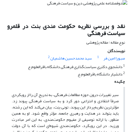
نقد و بررسی نظریه حکومت مندی بنت در قلمرو
سیاست فرهنگی
نوع مقاله : مقاله پژوهشی
نویسندگان
2
1
صبورا امین فر
سید محمدحسین هاشمیان
1
دانشجوی دکتری سیاست‌گذاری فرهنگی دانشگاه باقرالعلوم ع
2
دانشیار دانشگاه باقرالعلوم ع
چکیده
سیر تغییرات درون حوزه مطالعات فرهنگی، به تدریج آن را از رویکردی
صرفاً انتقادی و انتزاعی دور کرد و به سیاست فرهنگی پیوند زد.
مؤثرترین نظریه‌پرداز این پیوند، تونی بِنِت، بیان می‌کند که این رشته،
باید بتواند در هدایت و رهبری جامعه، مؤثر واقع شود. او به همین
منظور، با ارائه توصیفی از مفهوم حکومت‌مندی، به این امر مبادرت
ورزید. در این رویکرد، حکومت‌مندی شیوه‌ای است که با آن دولت
مدرن، دغدغه افراد را می‌یابد و در جستجوی حکومت کردن و نظارت