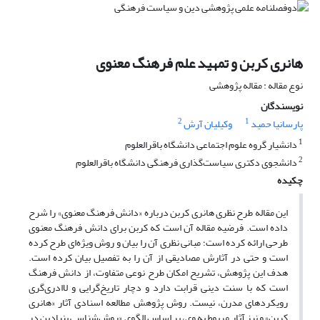
هانری کربن و تمهید علم فرهنگ معنوی
نوع مقاله : مقاله پژوهشی
نویسندگان
2
1
پارسانیا حمید
وکیلیان آرش
1
دانشیار گروه علوم اجتماعی دانشگاه باقرالعلوم
2
دانشجوی دکتری سیاست‌گذاری فرهنگی دانشگاه باقرالعلوم
چکیده
این مقاله طرح نظری هانری کربن درباره «دانش فرهنگ معنوی» را شرح
داده است. فرضیه مقاله آن است که کربن برای دانش فرهنگ معنوی
طرحی ارائه کرده است؛ مبانی نظری آن را بیان و روش‌ ویژه‌ای طرح کرده
است و حتی در آثارش مصادیقی از آن را به ‌تفصیل بیان کرده است.
هدف این پژوهش، تشریح امکان طرح نوعی متفاوت، از دانش فرهنگ
است که با سنت دینی قرابت دارد و دچار تاریخ‌گرایی و لاادری‌گری
رویکردهای مدرن، نیست. روش پژوهش مطالعه اسنادی آثار «هانری
کربن» و نیز آثار مربوط به وی، بر اساس الگوی «روش‌شناسی بنیادین در