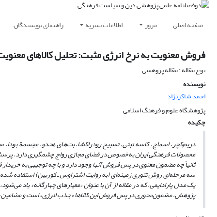
صفحه اصلی
مرور
اطلاعات نشریه
راهنمای نویسندگان
فروش معنویت به نرخ انرژی مثبت: تحلیل کالاهای معنوی
نوع مقاله : مقاله پژوهشی
نویسنده
احمد شاکرنژاد
پژوهشگاه علوم و فرهنگ اسلامی
چکیده
دریم‌کچر، اسماج، کاسه تبتی، تسبیح رودراکشا، بت‌های هندو، مجسمة بودا، 
محصولات فرهنگی ایران به‌خصوص در فضای مجازی رواج چشمگیری دارد. پرسش ا
ثانیاً چه مضمون معنوی در پس فروش آنها وجود دارد و با چه توجیهی به خریدا
سه مرحله‌ای روش تئوری زمینه‌ای (به روایت اشتراوس ـ کوربین) استفاده شد
یک مدل پارادایمی، که در مقاله از آن با عنوان «معیارهای چهارگانه» یاد می‌ش
پژوهش، مضمون‌محوری در پس فروش این کالاها «جذب انرژی» است و مضامین 