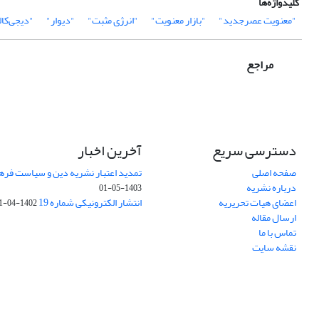
کلیدواژه‌ها
"معنویت عصرجدید"
"بازار معنویت"
"انرژی مثبت"
"دیوار"
"دیجی‌کال
مراجع
دسترسی سریع
آخرین اخبار
صفحه اصلی
تمدید اعتبار نشریه دین و سیاست فرهنگی (1403-
درباره نشریه
1403-05-01
اعضای هیات تحریریه
انتشار الکترونیکی شماره 19
1402-04-31
ارسال مقاله
تماس با ما
نقشه سایت