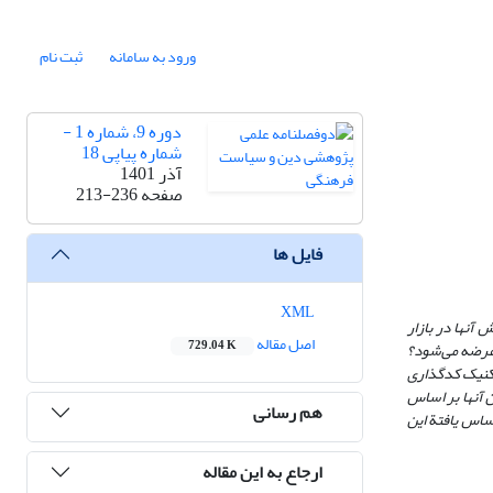
ورود به سامانه
ثبت نام
دوره 9، شماره 1 -
شماره پیاپی 18
آذر 1401
صفحه
213-236
فایل ها
XML
آنها در بازار
اصل مقاله
729.04 K
 عرضه می‌شود؟
تکنیک کدگذاری
 آنها بر اساس
هم رسانی
اساس یافتة این
ارجاع به این مقاله