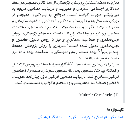
دین‌پایه است. استخراج رویکرد
پژوهش، از سه کانال مفهومی در ابعاد
مددکاری اجتماعی، سازمان و مدیریت و درنهایت مضامین مربوط به
دین‌پایگی صورت گرفته است. درواقع با بهره
گیری مفهومی از
رویکردها،
مدل‌ها
و نظریه
های مددکاری اجتماعی، مفاهیم سازمانی و
مدیریتی مرتبط با گروه و مضامین مرتبط با تبلیغ دین، اخلاق و اعتقادات
اسلامی، رویکرد مربوط استخراج شده است. داده‌های پژوهش با روش
تجربه‌نگاری و مصاحبه استخراج و نیز با روش تحلیل مضمون و
تجربه‌نگاری، تحلیل شده است. استراتژی یا روش پژوهش، مطالعة
[1]
چندموردی
بوده است. روش نمونه‌گیری، هدفمند بوده و تا مرز
کفایت داده پیش رفته است.
پس از نهایی‌سازی مصاحبه‌ها، 406 گزارة مرتبط استخراج و پس از تحلیل
و کدگذاری، 225 مضمون پایه، 48 مضمون سازمان‌دهنده و 10 مضمون
فراگیر استخراج شد. درنهایت مضامین فراگیر، ذیل چهار بُعد «هویت»،
«اخلاق و اعتقادات»، «همزیستی» و «ساختار و قوانین» دسته‌بندی شد.
[1]. Multiple Case Study.
کلیدواژه‌ها
امدادگری فرهنگی دین‌پایه
گروه
امدادگر فرهنگی