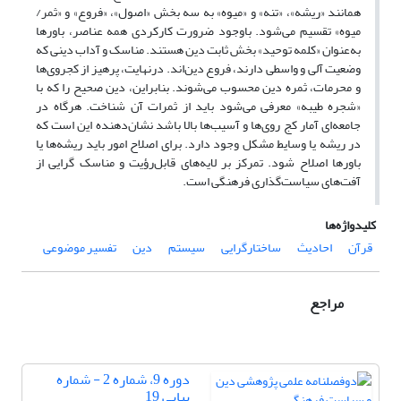
همانند «ریشه»، «تنه» و «میوه» به سه بخش «اصول»، «فروع» و «ثمر/
میوه» تقسیم می‌شود. باوجود ضرورت کارکردی همه عناصر، باورها
به‌عنوان «کلمه توحید» بخش ثابت دین هستند. مناسک و آداب دینی که
وضعیت آلی و واسطی دارند، فروع دین‌اند. درنهایت، پرهیز از کجروی‌ها
و محرمات، ثمره دین محسوب می‌شوند. بنابراین، دین صحیح را که با
«شجره طیبه» معرفی می‌شود باید از ثمرات آن شناخت. هرگاه در
جامعه‌ای آمار کج روی‌ها و آسیب‌ها بالا باشد نشان‌دهنده این است که
در ریشه یا وسایط مشکل وجود دارد. برای اصلاح امور باید ریشه‌ها یا
باورها اصلاح شود. تمرکز بر لایه‌های قابل‌رؤیت و مناسک گرایی از
آفت‌های سیاست‌گذاری فرهنگی است.
کلیدواژه‌ها
قرآن
احادیث
ساختارگرایی
سیستم
دین
تفسیر موضوعی
مراجع
دوره 9، شماره 2 - شماره
پیاپی 19