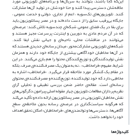
این‌که کجا باشند، بتوانند به سریال‌ها و برنامه‌های تلویزیونی مورد
علاقه‌شان دسترسی پیدا کنند و حتا خودشان در تولید آن‌ها مشارکت
کنند. تلویزیون‌های تک‌سویه – اعم از تجاری، دولتی و خدمت عمومی –
جایگاه بی‌رقیب سابق را از دست داده‌اند و در عصر پساتلویزیون باید
برای بقا در یک فضای عمومیِ شبکه‌ایِ چندسویه تلاش کنند؛ عرصه‌ای
که در آن مردم عادی به دوربین و اینترنت پرسرعت مجهز هستند و
می‌توانند در مناقشات محلی، ناحیه‌ای و جهانی نقش ایفا کنند.
شبکه‌های تلویزیونی مشارکت‌محور، میدان رسانه‌ای جدیدی هستند که
در آن‌ها مخاطبان خودآگاهی بیشتری از جایگاه خود دارند و همزمان
نقش تولیدکنندگان و توزیع‌کنندگان محتوا را هم بازی می‌کنند. در این
شرایط، مفهوم «فرامخاطب» ، نه به‌عنوان یک مصرف‌کننده‌ی صرف، بلکه
در مقام یک کنشگر مورد ملاحظه قرار می‌گیرد. «فرامخاطب» اشاره به
مخاطبی دارد که خود تولیدکننده، توزیع‌کننده و مصرف‌کننده‌ی محتوای
رسانه‌ای است. مقاله‌ی حاضر ضمن بررسی تطبیقی و تحلیلی آرای
نظریه‌پردازان مطالعات تلویزیون چهار مقوله اصلی پیرامون دگرگونی‌های
نقش مخاطبان تلویزیونی در عصر پساتلویزیون ارائه داده و تأکید می‌کند
که هرگونه سیاست‌گذاری در عرصه‌ی رسانه بدون ملاحظه‌ی سطح
آگاهی‌ها، دسترسی‌ها و توانمندی‌های «فرامخاطبان» امکان تحقق اهداف
خود را نخواهد داشت.
کلیدواژه‌ها