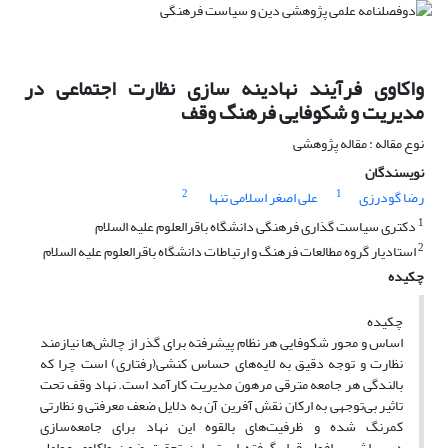
واکاوی فرآیند نهادینه سازی نظارت اجتماعی در
مدیریت و شکوفایی فرهنگ وقف
نوع مقاله : مقاله پژوهشی
نویسندگان
2
1
رضا گودرزی
علی اصغر اسلامی تنها
1
دکتری سیاست گذاری فرهنگی دانشگاه باقرالعلوم علیه السلام
2
استادیار گروه مطالعات فرهنگ و ارتباطات دانشگاه باقرالعلوم علیه السلام
چکیده
چکیده
اساس و محور شکوفایی هر نظام پیشرفته برای گذر از چالش‌ها نیازمند
نظارت و توجه دقیق به لایه‌های حساس کنشی(رفتاری) است چرا که
بالندگی هر جامعه مترقی مرهون مدیریت کارآمد است. نهاد‌ وقف تحت
تاثیر بی‌توجهی به ارکان نقش آفرین آن به دلایل ضعف معرفتی و نظارتی
کمرنگ شده و ظرفیت‌های بالقوه این نهاد برای جامعه‌سازی
درسراشیبی افول قرار گرفته است. این تحقیق ضمن واکاوی عوامل