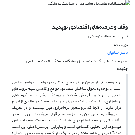
وقف و عرصه‌های اقتصادی نوپدید
نوع مقاله : مقاله پژوهشی
نویسنده
ناصر جهانیان
عضو هیئت علمی گروه اقتصاد پژوهشگاه فرهنگ و اندیشه اسلامی
چکیده
نهاد وقف یکی از مهم‌ترین نهادهای بخش خیرخواه در جوامع اسلامی
است. با توجه به تحول ساختار اقتصادی جوامع و کاهش سهم ثروت‌های
طبیعی و مولد و افزایش شدید و روبه‌گسترش سهم ثروت‌های
نرم‌افزاری در ثروت ملی آیندة این نهاد از لحاظ اهمیت در هاله‌ای از ابهام
قرار دارد. از آنجا که ثروت‌های نرم‌افزاری عین نیستند و در تعریف
سنتی وقف[تحبیس عین و تسبیل منفعت] قرار نمی‌گیرند ضرورت تغییر
نگاه مبتنی بر فقه اسلام برای شناخت مجدد حقیقت وقف احساس
می‌شود. این تحقیق اکتشافی است و بنابراین، پرسش اصلی این است
که: «آیا می‌توان با استفاده از تعریف وقف ازیک‌سو، و تعریف ثروت(مال)