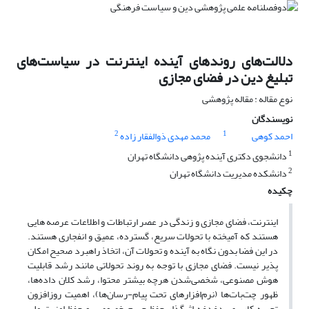
دلالت‌های روندهای آینده اینترنت در سیاست‌های
تبلیغ دین در فضای مجازی
نوع مقاله : مقاله پژوهشی
نویسندگان
2
1
احمد کوهی
محمد مهدی ذوالفقار زاده
1
دانشجوی دکتری آینده پژوهی دانشگاه تهران
2
دانشکده مدیریت دانشگاه تهران
چکیده
اینترنت، فضای مجازی و زندگی در عصر ارتباطات و اطلاعات عرصه هایی
هستند که آمیخته با تحولات سریع، گسترده، عمیق و انفجاری هستند.
در این فضا بدون نگاه به آینده و تحولات آن، اتخاذ راهبرد صحیح امکان
پذیر نیست. فضای مجازی با توجه به روند تحولاتی مانند رشد قابلیت
هوش مصنوعی، شخصی‌شدن هرچه بیشتر محتوا، رشد کلان داده‌ها،
ظهور چت‌بات‌‌ها (نرم‌افزارهای تحت پیام-رسان‌ها)، اهمیت روزافزون
تجربه کاربری، دغدغه اثرگذار حفظ حریم خصوصی و حفظ امنیت ملی