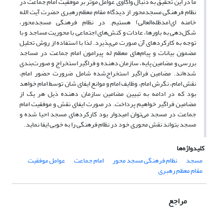
ما در این تحقیق به دنبال واکاوی عوامل موثر بر موفقیت امام جماعت در
نظام فرهنگی مسجدمحور از دیدگاه مقام معظم رهبری حضرت آیت الله
خامنه ای(مدظله‌العالی) هستیم. در نظام فرهنگی مسجدمحور،
شکل‌دهی به باورها، عادات و کنش‌های اجتماعی با محوریت مساجد و با
توجه به کارکردهای آن صورت می‌پذیرد. لذا با استفاده از روش تحلیل
مضمون بیانات و پیام‌های معظم له پیرامون امام جماعت در مساجد
بررسی و مضامین پایه، سازمان دهنده و فراگیر استخراج و صورت‌بندی
شده‌اند. مضامین فراگیر استخراج‌شده شامل ضرورت حضور امام،
نقش امام، نگرش امام، وظایف امام و موانع ایفای شان توسط امام خواهد
بود که در ادامه به تبیین مضامین سازمان دهنده ذیل هر یک از
مضامین فراگیر خواهیم پرداخت. در صورت ایفای نقش و موفقیت امام
جماعت در مسجد می‌توان امیدوار بود کارکردهای مسجد احیا شده و
مسجد بتواند نقش محوری خود در نظام فرهنگی را به خوبی ایفا نماید.
کلیدواژه‌ها
مسجد
نظام فرهنگی مسجد محور
امام جماعت
عوامل موفقیت
مقام معظم رهبری
مراجع