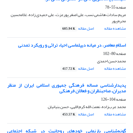
صفحه
55-78
مریم سادات هاشمی نسب، علی اصغر پورعزت، علی حمیدی زاده، غلامحسین
محرم پور
مشاهده مقاله
اصل مقاله
605.94 K
اسلام معاصر، در میانه دیپلماسی احیاء تراثی و رویکرد تمدنی
صفحه
80-102
محمدحسن احمدی
مشاهده مقاله
اصل مقاله
417.72 K
پدیدارشناسی مساله فرهنگی جمهوری اسلامی ایران از منظر
مدیران، صاحبنظران و فعالان فرهنکی
صفحه
104-126
محمد عرب‌زاده، نعمت الله کرم اللهی، حسن بنیانیان
مشاهده مقاله
اصل مقاله
453.57 K
گونه‌شناسی بازنمایی خودهای روحانیت در شبکه اجتماعی