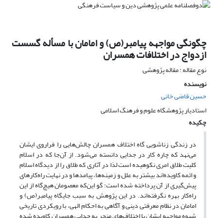
چگونگی مواجهه پیامبر(ص) و امامان با مسأله گسست
ازدواج در اختلافات همسران
نوع مقاله : مقاله پژوهشی
نویسنده
حسین قاضی خانی
استادیار پژوهشگاه علوم و فرهنگ اسلامی
چکیده
در زندگی زناشویی گاه اختلاف همسران چالش‌هایی را فراروی ایشان
می‌نهد که چاره کار در جدایی دانسته می‌شود. از آن‌جا که در اسلام
کلیت طلاق امری نکوهیده است لذا در آثاری که طلاق را از دیدگاه اسلام
و ائمه کاویده‌اند بیشتر به علل و زمینه‌ها، پیامدها و در نهایت راه‌کارهای
پیش‌گیری از آن پرداخته شده است؛ گو این‌که معصومان هیچ‌گاه از این
راه‌کار بهره نگرفته‌اند. در این پژوهش به سبب جایگاه پیامبر(ص) و
امامان در نظام معرفتی دینی و آگاهی به احکام الهی، با رویکردی تاریخی
شیوه مواجهه ایشان با اختلاف‌های منجر به جدایی همسران کاویده شده