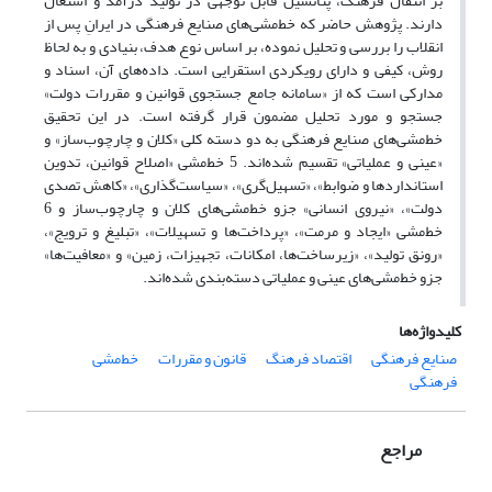
بر انتقال فرهنگ، پتانسیل قابل توجهی در تولید درآمد و اشتغال
دارند. پژوهش حاضر که خط‌مشی‌های صنایع فرهنگی در ایرانِ پس از
انقلاب را بررسی و تحلیل نموده، بر اساس نوع هدف، بنیادی و به لحاظ
روش، کیفی و دارای رویکردی استقرایی است. داده‌های آن، اسناد و
مدارکی است که از «سامانه جامع جستجوی قوانین و مقررات دولت»
جستجو و مورد تحلیل مضمون قرار گرفته است. در این تحقیق
خط‌مشی‌های صنایع فرهنگی به دو دسته کلی «کلان و چارچوب‌ساز» و
«عینی و عملیاتی» تقسیم شده‌اند. 5 خط‌مشی «اصلاح قوانین، تدوین
استانداردها و ضوابط»، «تسهیل‌گری»، «سیاست‌گذاری»، «کاهش تصدی
دولت»، «نیروی انسانی» جزو خط‌مشی‌های کلان و چارچوب‌ساز و 6
خط‌مشی «ایجاد و مرمت»، «پرداخت‌ها و تسهیلات»، «تبلیغ و ترویج»،
«رونق تولید»، «زیرساخت‌ها، امکانات، تجهیزات، زمین» و «معافیت‌ها»
جزو خط‌مشی‌های عینی و عملیاتی دسته‌بندی شده‌اند.
کلیدواژه‌ها
صنایع فرهنگی
اقتصاد فرهنگ
قانون و مقررات
خط‌مشی
فرهنگی
مراجع