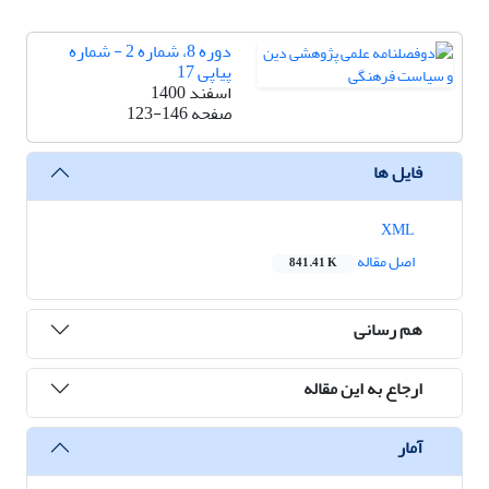
دوره 8، شماره 2 - شماره
پیاپی 17
اسفند 1400
صفحه
123-146
فایل ها
XML
اصل مقاله
841.41 K
هم رسانی
ارجاع به این مقاله
آمار