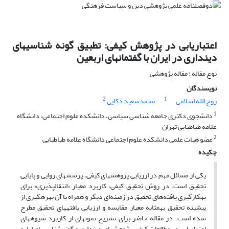
اعتباریابی در پژوهش کیفی: تطبیق گونه‏ شناسی‏های
دینداری در ایران با گفتمان‏های اربعین
نوع مقاله : مقاله پژوهشی
نویسندگان
2
1
روح الله اسلامی
محمدسعید ذکایی
1
دانشجوی دکتری جامعه شناسی سیاسی، دانشکده علوم اجتماعی، دانشگاه
علامه طباطبایی تهران
2
عضو هیات علمی دانشکده علوم اجتماعی دانشگاه علامه طباطبایی
چکیده
یکی از مسائل مهم در ارزیابی پژوهش‏های کیفی، پرسش‏های روایی و پایایی
تحقیق است. در روش تحقیق کیفی، کاربرد معیار «انتقال‏پذیری» برای
به‏کارگیری یافته‌های تحقیق در زمینه‌ای دیگر و همراه با آن بهره‏گیری از
پیشینه تحقیق به‏مثابه معیار مقایسه و ارزیابی یافته‏های تحقیق مطرح
شده است. در مقاله حاضر برای تشریح نمونه‏ای از کاربرد شیوه‏های
اعتباریابی در مطالعات کیفی، پژوهش‏های دینداری و گونه‏شناسی‏های ارایه