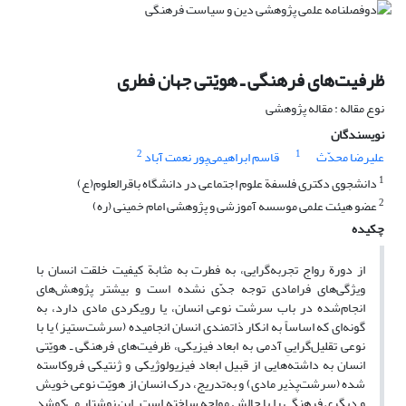
ظرفیت‌های فرهنگی ـ هویّتی جهان فطری
نوع مقاله : مقاله پژوهشی
نویسندگان
2
1
علیرضا محدّث
قاسم ابراهیمی‌پور نعمت آباد
1
دانشجوی دکتری فلسفة علوم اجتماعی در دانشگاه باقرالعلوم(ع)
2
عضو هیئت علمی موسسه آموزشی و پژوهشی امام خمینی (ره)
چکیده
از دورة رواج تجربه‌گرایی، به فطرت به مثابة کیفیت خلقت انسان با
ویژگی‌های فرامادی توجه جدّی نشده است و بیشتر پژوهش‌های
انجام‌شده در باب سرشت نوعی انسان، یا رویکردی مادی دارد، به
گونه‌ای که اساساً به انکار ذاتمندی انسان انجامیده (سرشت‌ستیز) یا با
نوعی تقلیل‌گراییِ آدمی به ابعاد فیزیکی، ظرفیت‌های فرهنگی ـ هویّتی
انسان به داشته‌هایی از قبیل ابعاد فیزیولوژیکی و ژنتیکی فروکاسته
شده (سرشت‌پذیر مادی) و به‌تدریج، درک انسان از هویّت نوعی خویش
و دیگری فرهنگی را با چالش مواجه ساخته است. این نوشتار می‌کوشد