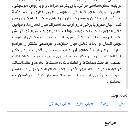
بر پایة انسان‌شناسی قرآنی، با رویکردی فرامادی و با روش «توصیفی ـ
تحلیلی»، ظرفیت‌های فرهنگی ـ هویّتی جهان فطری را به مثابة
زیستْ‌جهان بنیادین و مشترک میان جهان‌های متکثّر فرهنگی بررسی
کند. جهان فطری با برخورداری از ثبات‌، اشتراک میان انسان‌ها، و قوانین
عامی همچون «انکارناپذیری اصل واقعیت» (در حوزة بینش‌ها) و «گرایش
به کمال مطلق» (در حوزة گرایش‌ها)، می‌تواند زمینة درکی از هویّت
نوعی انسان و ایجاد تعامل میان جهان‌های فرهنگی متکثّر را فراهم
سازد. برخی از یافته‌های آن عبارت است از: قدرت بازدارندگی
فوق‌العاده بالا در برابر انکار بعد شناختاریِ مطلق علم در حوزة «ادراکات
حقیقی»؛ ظرفیت هدایت‌گری اعتباریات به سمت گرایش‌های عالی انسانی
در حوزة «ادراکات اعتباری»؛ قدرت جذب فرافرهنگی؛ توان دیپلماسی
عمومی؛ جلوگیری از شکاف نسل‌ها؛ معنادار کردن بازگشتن به
خویشتن.
کلیدواژه‌ها
فطرت
فرهنگ
جهان فطری
جهان فرهنگی
مراجع