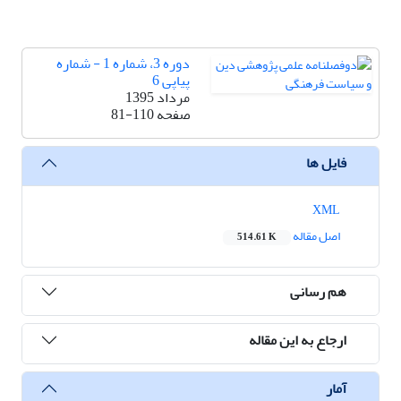
دوره 3، شماره 1 - شماره
پیاپی 6
مرداد 1395
صفحه
81-110
فایل ها
XML
اصل مقاله
514.61 K
هم رسانی
ارجاع به این مقاله
آمار