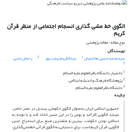
الگوی خط مشی گذاری انسجام اجتماعی از منظر قرآن
کریم
نوع مقاله : مقاله پژوهشی
نویسندگان
2
1
سیدمحمدحسین هاشمیان
عبدالکریم بهجت پور
رحمان یاسی
3
1
دانشیار دانشگاه باقرالعلوم علیه السلام
2
پژوهشگاه فرهنگ و اندیشه اسلامی
3
دانشگاه باقرالعلوم علیه السلام
چکیده
جمهوری اسلامی ایران به‌عنوان الگوی حکومتی بی­بدیل در عصر حاضر،
می­باید الگویی کارآمد و بومی را در این مسیر اتخاذ کند و با توجه به
اسلامی بودن حکومت، بهترین و متقن­ترین منبع برای استخراج چنین
الگویی، قرآن کریم است. برای دستیابی به الگوی قرآنی خط‌مشی‌گذاری،