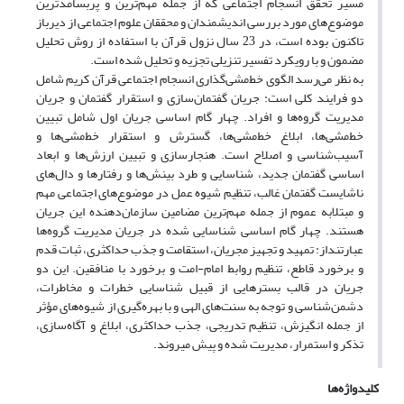
مسیر تحقق انسجام اجتماعی که از جمله مهم‌ترین و پربسامدترین
موضوع‌های مورد بررسی اندیشمندان و محققان علوم اجتماعی از دیرباز
تاکنون بوده است، در 23 سال نزول قرآن با استفاده از روش تحلیل
مضمون و با رویکرد تفسیر تنزیلی تجزیه و تحلیل شده است.
به نظر می‌رسد الگوی خط‌مشی‌گذاری انسجام اجتماعی قرآن کریم شامل
دو فرایند کلی است: جریان گفتمان‌سازی و استقرار گفتمان و جریان
مدیریت گروه‌ها و افراد. چهار گام اساسی جریان اول شامل تبیین
خط‌مشی‌ها، ابلاغ خط‌مشی‌ها، گسترش و استقرار خط‌مشی‌ها و
آسیب‌شناسی و اصلاح است. هنجارسازی و تبیین ارزش‌ها و ابعاد
اساسی گفتمان جدید، شناسایی و طرد بینش‌ها و رفتارها و دال‌های
ناشایست گفتمان غالب، تنظیم شیوه عمل در موضوع‌های اجتماعی مهم
و مبتلابه عموم از جمله مهم‌ترین مضامین سازمان‌دهنده این جریان
هستند. چهار گام اساسی شناسایی شده در جریان مدیریت گروه‌ها
عبارتنداز: تمهید و تجهیز مجریان، استقامت و جذب حداکثری، ثبات قدم
و برخورد قاطع، تنظیم روابط امام-امت و برخورد با منافقین. این دو
جریان در قالب بسترهایی از قبیل شناسایی خطرات و مخاطرات،
دشمن‌شناسی و توجه به سنت‌های الهی و با بهره‌گیری از شیوه‌های مؤثر
از جمله انگیزش، تنظیم تدریجی، جذب حداکثری، ابلاغ و آگاه‌سازی،
تذکر و استمرار، مدیریت شده و پیش می­روند.
کلیدواژه‌ها