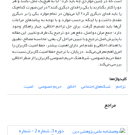
است که در چنین مواردی چه باید کرد: آیا به هیچ‌یک عمل نکنند و هر
دو را کنار بگذارند یا یکی را فدای دیگری کنند؟ در این‌ صورت کدام‌یک
را باید فدای دیگری کرد؟ آیا می‌توان در تمام موارد یکی را بر دیگری
مقدم داشت و یا اینکه برحسب موارد و با توجه به پیامدهای مراعات
آن‌ها باید تصمیم گرفت. برای حل تزاحم اخلاقی، چهار راهکار وجود
دارد: جمع میان دو اصل، دفع هر دو، ترجیح یک طرف و تخییر. این مقاله
با پذیرش اصل ترجیح و با تبیین مراحل آن، یعنی؛ محاسبه مصالح، تطبیق
با اهداف اخلاقی و تقدم امر دارای اهمیت بیشتر، حفظ امنیت کاربران را
امری اَهَم معرفی می‌کند. در پایان، با ترجیح حفظ امنیت کاربران نسبت به
حفظ حریم خصوصی، شرط هتک حریم خصوصی کاربران را از منظر اخلاقی
بررسی می‌کند.
کلیدواژه‌ها
تزاحم
شبکه‌های اجتماعی
اخلاق
حریم خصوصی
امنیت
مراجع
دوره 3، شماره 2 - شماره