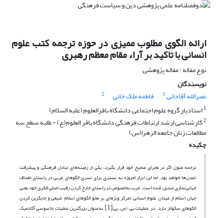
ارائه الگوی مطلوب ممیزی در حوزه ترجمه کتب علوم
انسانی با تاکید بر آراء مقام معظم رهبری
نوع مقاله : مقاله پژوهشی
نویسندگان
2
1
نصرالله آقاجانی
فاطمه ملک خانی
1
استادیار گروه علوم اجتماعی دانشگاه باقرالعلوم (علیه السلام)
2
کارشناسی ارشد ارتباطات فرهنگی دانشگاه باقر العلوم(ع) - طلبه سطح سه
مطالعات زنان جامعه الزهرا(س)
چکیده
ترجمه متون اگر در مجرای صحیح خود قرار بگیرد، یکی از زمینه‌های تبادل فرهنگی و پیشرفت
تمدن‌ها خواهد بود. اما این ابزار امروزه به بستری برای تسری الگوهای غربی در راستای اهداف
جهانی‌سازی تبدیل شده است. غرب به‌خصوص در راستای خارج کردن رقیب اصلی فکری خود یعنی
جهان اسلام از میدان علوم انسانی تمرکز ویژه­ای بر محو الگوهای اسلام شیعی و جایگزین کردن
[1]
الگوهای سکولار دارد. در عملیات بی. اس. پی
به‌عنوان بزرگترین عملیات جاسوسی آکادمیک