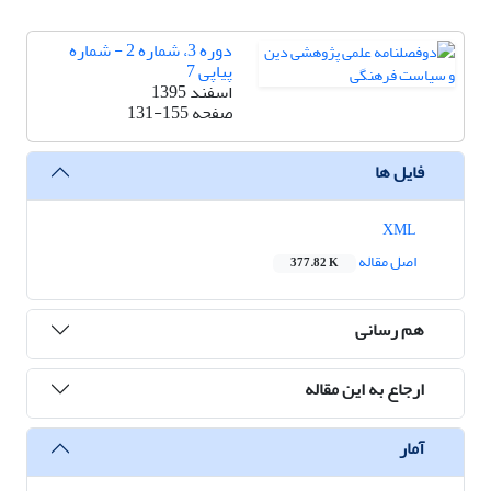
دوره 3، شماره 2 - شماره
پیاپی 7
اسفند 1395
صفحه
131-155
فایل ها
XML
اصل مقاله
377.82 K
هم رسانی
ارجاع به این مقاله
آمار