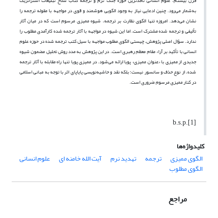
قرن بیستم، علوم انسانی نافذترین حوزه جنگ نرم و ترجمه کتاب سلاح تبلیغات استراتژیک
به‌شمار می‌رود. چنین ادعایی نیاز به وجود الگویی هوشمند و قوی در مواجهه با مقوله ترجمه را
نشان می‌دهد. امروزه تنها الگوی نظارت بر ترجمه، شیوه ممیزی مرسوم است که در میان آثار
تألیفی و ترجمه شده مشترک است. اما این شیوه در مواجهه با آثار ترجمه شده کارآمدی مطلوب را
ندارد. سؤال اصلی پژوهش، چیستی الگوی مطلوب مواجهه با سیل کتب ترجمه شده در حوزه علوم
انسانی با تأکید بر آراء مقام معظم رهبری است. در این پژوهش به مدد روش تحلیل مضمون شیوه
جدیدی از ممیزی با «عنوان ممیزی» پویا ارائه می‌شود. در ممیزی پویا تنها راه مقابله با آثار ترجمه
شده، از نوع حذف و سانسور نیست؛ بلکه نقد و حاشیه‌نویسی پایاپای اثر با توجه به مبانی اسلامی
در کنار ممیزی مرسوم ضروری است.
[1].b.s.p
کلیدواژه‌ها
الگوی ممیزی
ترجمه
تهدید نرم
آیت الله خامنه ای
علوم انسانی
الگوی مطلوب
مراجع