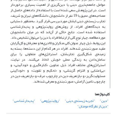
عوامل جامعه‌پذیری دینی یا دین‌گریزی از اهمیت بسیاری برخوردار
است. در این پژوهش سعی شده است با استفاده از داده‌های حاصل از
مصاحبه‌های عمیق با 19 نفر از دانشجویان دانشگاه‌های تهران و شریف،
تجارب زیسته‌ی دینی ایشان موردبررسی قرار گیرد. به‌منظور دستیابی
به دیدگاه‌های افراد، از روش‌های روایت‌پژوهی و پدیدارشناسی
استفاده شده است. نتایج حاکی از آن‌اند که در میان دانشجویان
موردمطالعه، چهار نوع کلی از ارتباط افراد با دین را می‌توان تشخیص داد.
این روابط، ذیل چهار عنوان کلی منکران و لاادری‌ها و معترفان و کل‌گرایان
مقید صورت‌بندی شده‌اند. افراد در هر کدام از این دسته‌ها، بسته به
زمینه‌ی شکل‌گیری تجاربشان، استراتژی‌های متفاوتی را برای
سامان‌دادن به زندگی عملی خویش اتخاذ می‌کنند. در نهایت،
استراتژی‌های مختلف افراد ذیل عناوین «کناره‌گیری و خودآیینی» و
«بی‌اعتنایی و التزام گزینشی» و «تحکیم و تقویت» و «خودآیینی
مسئولیت‌گریز» و «بازتعریف دین در چارچوب عرف» و «بازتعریف دین در
چارچوب تامین آرامش» صورت‌بندی و معرفی شده‌اند.
کلیدواژه‌ها
"دین"
"تجربه زیسته‌ی دینی"
"روایت‌پژوهی"
"پدیدارشناسی"
"دین از نظرگاه مومنان"