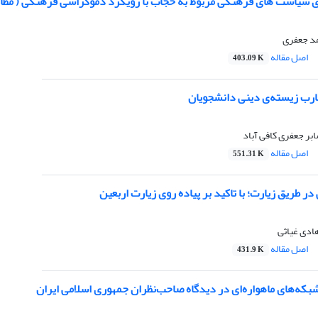
 سیاست های فرهنگی مربوط به حجاب با رویکرد دموکراسی فرهنگی ( مطالعه 
د جعفری
اصل مقاله
403.09 K
ارب زیسته‌ی دینی دانشجویان
ر جعفری کافی آباد
اصل مقاله
551.31 K
ر طریق زیارت؛ با تاکید بر پیاده روی زیارت اربعین
ادی غیاثی
اصل مقاله
431.9 K
که‌های ماهواره‌ای در دیدگاه صاحب‌نظران جمهوری اسلامی ایران