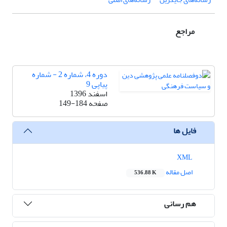
مراجع
دوره 4، شماره 2 - شماره
پیاپی 9
اسفند 1396
صفحه
149-184
فایل ها
XML
اصل مقاله
536.88 K
هم رسانی