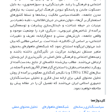
اجتماعی و فرهنگی با رشد «فردیت‌گرایی» و «سوژه‌محوری»، به دلیل
«مسکوت ماندن و پاسخگو نبودن فرهنگ ایرانی نسبت به نیازهای
مدرن جامعه»، «اقتصادسیاسی مالکیت رسانه‌ها و تسلط کشورهای
استعمارگر بر آن‌ها»، «توازن منفی در جریان اطلاعاتی»، «غلبه ذهنیات بر
عینیات در حیطه شناخت» و «ایدئال‌سازی پیشرفت و توسعه‌گرایی
برآمده از شاخص‌های غیربومی»، «دیگری» فرد را «وضعیت موجود و
واقعی جامعه»، «ارزش‌های سنتی و جمع‌گرایانه» تعریف و «تغییرات
اجتماعی» بر اساس آن «کانالیزه» شده است. بر اساس مطالبی که بیان
شد می‌توان این‌گونه استنتاج نمود که شبکه‌های ماهواره‌ای به‌عنوان
متغیر مستقل نمی‌توانند مرکزیت در تأثیرگذاری داشته باشند و
زمینه‌های اجتماعی و فرهنگی عامل اصلی در تأثیرپذیری از این وسایل
ارتباطی می‌باشند. مطالب بیان‌شده خلاصه‌ای از نتایج به‌دست‌آمده از
رویکرد تمام صاحب‌نظران با استخراج گزاره‌ها از 60 روزنامه و 6 مجله در
سال‌های 1362 تا 1393 و با تکیه‌بر کدگذاری معکوس برآمده از روش
تحلیل محتوای کیفی برای ارائه مدل فکری و تحلیلی سیاست‌گذاران
جمهوری اسلامی ایران می‌باشند که تفصیل آن را در مقاله پیش ‌رو
ملاحظه خواهید نمود.
کلیدواژه‌ها
سیاست‌گذاری رسانه‌ای
شبکه‌های ماهواره‌ای
تحلیل محتوای عمقی
رسانه‌های جایگزین
رسانه‌های اصلی