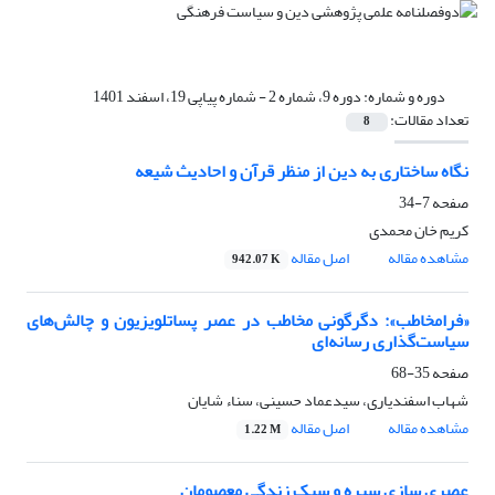
دوره و شماره:
دوره 9، شماره 2 - شماره پیاپی 19، اسفند 1401
تعداد مقالات:
8
نگاه ساختاری به دین از منظر قرآن و احادیث شیعه
صفحه
7-34
کریم خان محمدی
مشاهده مقاله
اصل مقاله
942.07 K
«فرامخاطب»: دگرگونی مخاطب در عصر پساتلویزیون و چالش‌های
سیاست‌گذاری رسانه‌ای
صفحه
35-68
شهاب اسفندیاری، سیدعماد حسینی، سناء شایان
مشاهده مقاله
اصل مقاله
1.22 M
عصری سازی سیره و سبک زندگی معصومان