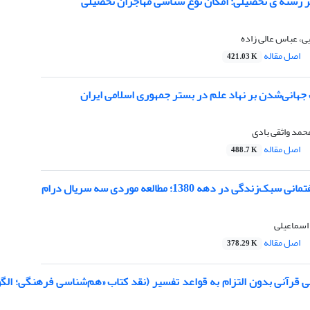
ییر رشته ی تحصیلی: امکان نوع شناسی مهاجران تحصیلی
ی، عباس عالی زاده
اصل مقاله
421.03 K
جهانی‌شدن بر نهاد علم در بستر جمهوری اسلامی ایران
حمد واثقی بادی
اصل مقاله
488.7 K
ندگی در دهه 1380؛ مطالعه موردی سه سریال درام
اسماعیلی
اصل مقاله
378.29 K
ی قرآنی بدون التزام به قواعد تفسیر (نقد کتاب «هم‌شناسی فرهنگی؛ الگ